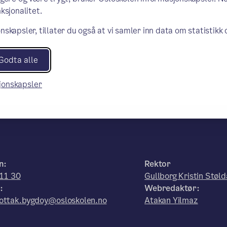
ksjonalitet.
nskapsler, tillater du også at vi samler inn data om statistikk
Godta alle
sjonskapsler
n:
Rektor
11 30
Gullborg Kristin Støld
:
Webredaktør:
ottak.bygdoy@osloskolen.no
Atakan Yilmaz