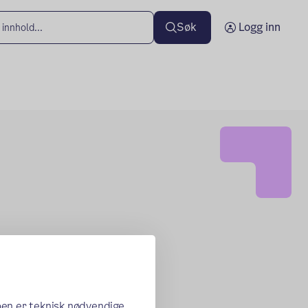
Søk
Logg inn
oen er teknisk nødvendige,