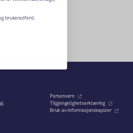
 og brukeradferd.
Personvern
al
Tilgjengelighetserklæring
Bruk av informasjonskapsler