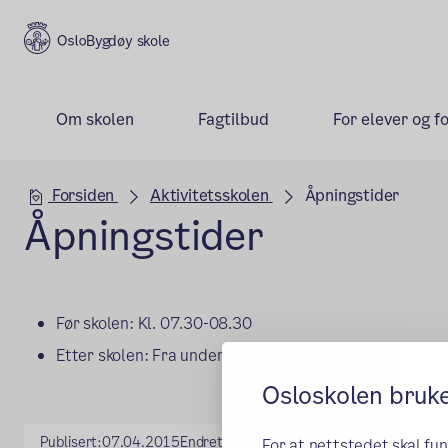
Bygdøy skole
Om skolen
Fagtilbud
For elever og f
Hovedseksjon
Forsiden
Aktivitetsskolen
Åpningstider
Åpningstider
Før skolen: Kl. 07.30-08.30
Etter skolen: Fra undervisningsslutt til kl. 17.00
Osloskolen bruk
Publisert:
07.04.2015
Endret:
31.08.2023
For at nettstedet skal fu