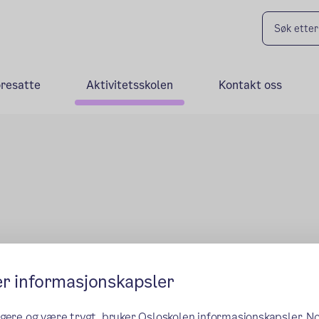
oresatte
Aktivitetsskolen
Kontakt oss
er informasjonskapsler
ngere og være trygt, bruker Osloskolen informasjonskapsler. N