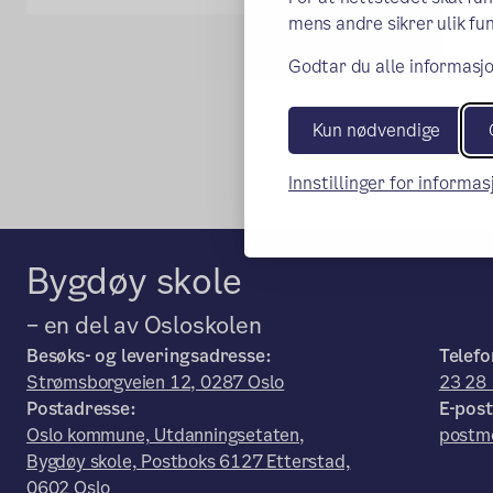
mens andre sikrer ulik fun
Godtar du alle informasjo
Kun nødvendige
Innstillinger for informa
Bygdøy skole
– en del av Osloskolen
Besøks- og leveringsadresse:
Telefo
Strømsborgveien 12, 0287 Oslo
23 28 
Postadresse:
E-post
Oslo kommune, Utdanningsetaten,
postm
Bygdøy skole, Postboks 6127 Etterstad,
0602 Oslo