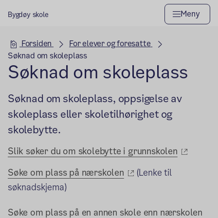
Meny
Bygdøy skole
Hovedseksjon
Forsiden
For elever og foresatte
Søknad om skoleplass
Søknad om skoleplass
Søknad om skoleplass, oppsigelse av
skoleplass eller skoletilhørighet og
skolebytte.
(ekster
Slik søker du om skolebytte i grunnskolen
(ekstern lenke)
Søke om plass på nærskolen
(Lenke til
søknadskjema)
Søke om plass på en annen skole enn nærskolen