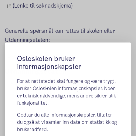
(ekstern lenke)
(Lenke til søknadskjema)
Generelle spørsmål kan rettes til skolen eller
Utdanningsetaten:
(ekstern lenke)
Skoleoversikt
Osloskolen bruker
informasjonskapsler
Utdanningsetaten
For at nettstedet skal fungere og være trygt,
Telefon:
21 80 21 80
bruker Osloskolen informasjonskapsler. Noen
E-post:
postmottak@ude.oslo.kommune.no
er teknisk nødvendige, mens andre sikrer ulik
funksjonalitet.
Godtar du alle informasjonskapsler, tillater
Publisert:
17.01.2022
du også at vi samler inn data om statistikk og
brukeradferd.