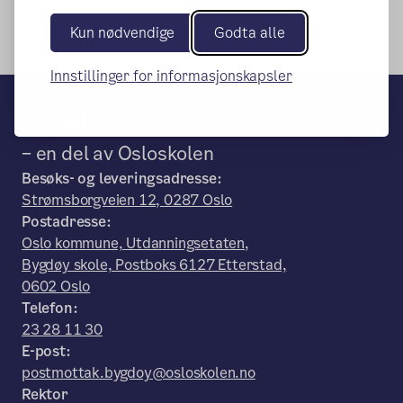
Kun nødvendige
Godta alle
Innstillinger for informasjonskapsler
Bygdøy skole
– en del av Osloskolen
Besøks- og leveringsadresse:
Strømsborgveien 12, 0287 Oslo
Postadresse:
Oslo kommune, Utdanningsetaten,
Bygdøy skole, Postboks 6127 Etterstad,
0602 Oslo
Telefon:
23 28 11 30
E-post:
postmottak.bygdoy@osloskolen.no
Rektor