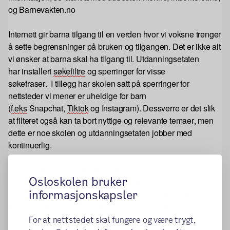
og Barnevakten.no
Internett gir barna tilgang til en verden hvor vi voksne trenger
å sette begrensninger på bruken og tilgangen.
D
et er ikke alt
vi ønsker at barna skal ha tilgang til.
Utdanningsetaten
har
installert
søkefiltre
og sperringer for visse
søkefraser
.
I
tille
g
g
har skolen
satt på sperringer for
nettsteder vi mener
er uheldige
for barn
(
f.eks
Snapchat,
Tiktok
og Instagram)
.
Dessverre er det slik
at filteret også kan ta bort nyttige og relevante temaer, men
dette er noe skolen og utdanningsetaten jobber med
kontinuerlig
.
Nettvett er et kontinuerlig arbeid, som må foregå både på
Osloskolen bruker
skolen og på hjemmebane. Sammen skal vi jobbe for at
informasjonskapsler
barna blir
digitalt kompetente,
og oppnår
god digital
dømmekraft og dannelse.
Hjemme er det viktig å snakke
med barna
om hv
ordan de bruker nettet og hva de selv
For at nettstedet skal fungere og være trygt,