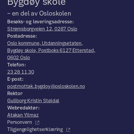
Bygdøy skole
– en del av Osloskolen
Besøks- og leveringsadresse:
Strømsborgveien 12, 0287 Oslo
Postadresse:
Oslo kommune, Utdanningsetaten,
Bygdøy skole, Postboks 6127 Etterstad,
0602 Oslo
Telefon:
23 28 11 30
E-post:
postmottak.bygdoy@osloskolen.no
Rektor
Gullborg Kristin Støldal
Webredaktør:
Atakan Yilmaz
Personvern
Tilgjengelighetserklæring