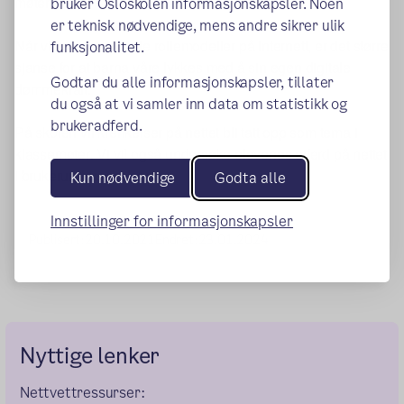
møter der.
bruker Osloskolen informasjonskapsler. Noen
er teknisk nødvendige, mens andre sikrer ulik
Når vi voksne er gode rollemodeller på internett, er det større
funksjonalitet.
sjanse for at barna våre lykkes med å sin egen digitale
Godtar du alle informasjonskapsler, tillater
dømmekraft.
du også at vi samler inn data om statistikk og
brukeradferd.
På skolen
vil krenkelser på nettet bli tatt opp som tema i
klassemøter.
Vi vil også undersøke elevenes atferd på nettet
i brukerundersøkelser.
Kun nødvendige
Godta alle
Innstillinger for informasjonskapsler
Publisert:
20.10.2021
Endret:
23.01.2024
Nyttige lenker
Nettvettressurser: