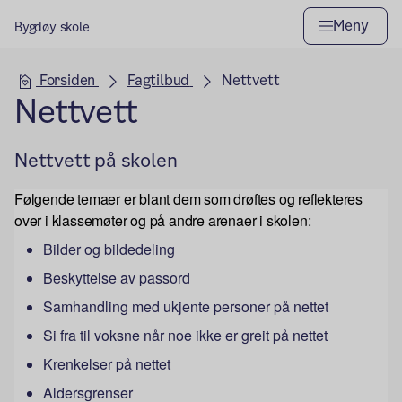
Meny
Bygdøy skole
Hovedseksjon
Forsiden
Fagtilbud
Nettvett
Nettvett
Nettvett på skolen
Følgende temaer
er blant dem som
drøftes og reflekteres
over i klassemøter og på andre arenaer i skolen:
Bilder og bildedeling
Beskyttelse av passord
Samhandling med ukjente personer på nettet
Si fra til voksne når noe ikke er greit på nettet
Krenkelser på nettet
Aldersgrenser