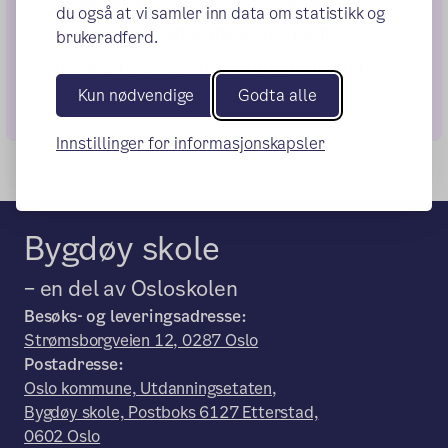
du også at vi samler inn data om statistikk og
10 gode youtubekanaler for barn
brukeradferd.
Hvordan sette opp foreldrestyring på
youtube
Kun nødvendige
Godta alle
Innstillinger for informasjonskapsler
Bygdøy skole
– en del av Osloskolen
Besøks- og leveringsadresse:
Strømsborgveien 12, 0287 Oslo
Postadresse:
Oslo kommune, Utdanningsetaten,
Bygdøy skole, Postboks 6127 Etterstad,
0602 Oslo