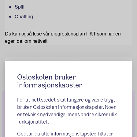
Spill
Chatting
Du kan også lese vår progresjonsplan i IKT som har en
egen del om nettvett.
Publisert:
20.10.2021
Endret:
24.02.2026
Osloskolen bruker
informasjonskapsler
For at nettstedet skal fungere og være trygt,
Nettvettressurser
bruker Osloskolen informasjonskapsler. Noen
er teknisk nødvendige, mens andre sikrer ulik
Du bestemmer
funksjonalitet.
Barnevakten
Godtar du alle informasjonskapsler, tillater
Redd barnas nettvettregler (pdf)