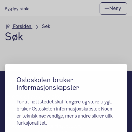
Meny
Bygdøy skole
Hovedseksjon
Forsiden
Søk
Søk
Osloskolen bruker
Bygdøy skole
informasjonskapsler
– en del av Osloskolen
For at nettstedet skal fungere og være trygt,
Besøks- og leveringsadresse:
bruker Osloskolen informasjonskapsler. Noen
Strømsborgveien 12, 0287 Oslo
er teknisk nødvendige, mens andre sikrer ulik
Postadresse:
funksjonalitet.
Oslo kommune, Utdanningsetaten,