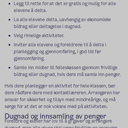
Legg til rette for at det er gratis og mulig for alle
elevene å delta.
La alle elevene delta, uavhengig av økonomiske
bidrag eller deltagelse i dugnad.
Velg rimelige aktiviteter.
Inviter alle elevene og foreldrene til å delta i
planlegging og gjennomføring, i god tid før
gjennomføring.
Samle inn midler til felleskassen gjennom frivillige
bidrag eller dugnad, hvis dere må samle inn penger.
Hvis dere planlegger en aktivitet for hele klassen, bør
dere rådføre dere med kontaktlæreren. Arrangøren har
ansvar for sikkerhet og tilsyn med mindreårige, og må
sørge for at det er nok voksne med på aktiviteten.
Dugnad og innsamling av penger
Foreldre og elever har lov til å gi gaver og arrangere
dugnad, men alle gaver skal være frivillige og anonyme.