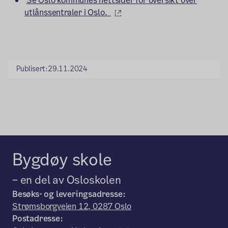
Se Oslo kommunes nettsider for oversikt over
(ekstern lenke)
utlånssentraler i Oslo.
Publisert:
29.11.2024
Bygdøy skole
– en del av Osloskolen
Besøks- og leveringsadresse:
Strømsborgveien 12, 0287 Oslo
Postadresse: