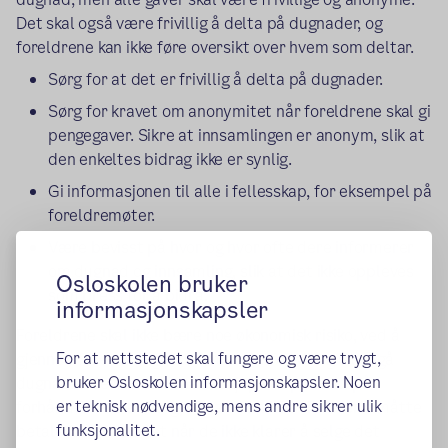
Det skal også være frivillig å delta på dugnader, og
foreldrene kan ikke føre oversikt over hvem som deltar.
Sørg for at det er frivillig å delta på dugnader.
Sørg for kravet om anonymitet når foreldrene skal gi
pengegaver. Sikre at innsamlingen er anonym, slik at
den enkeltes bidrag ikke er synlig.
Gi informasjonen til alle i fellesskap, for eksempel på
foreldremøter.
Være bevisst på hvor og hvor ofte dere informerer
om dugnad og innsamling, slik at det ikke oppleves
Osloskolen bruker
som press for å bidra.
informasjonskapsler
Foreldrene skal ikke bære noe økonomisk risiko, ved å
For at nettstedet skal fungere og være trygt,
gjennomføre en dugnad. Det er derfor viktig å unngå
bruker Osloskolen informasjonskapsler. Noen
dugnader der foreldrene må kjøpe et produkt på
er teknisk nødvendige, mens andre sikrer ulik
forhånd for videresalg, slik at man ikke risikerer å måtte
funksjonalitet.
betale for produktet når de ikke klarer å selge det