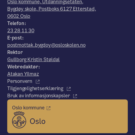
Oslo kommune, Utdanningsetaten,
Bygdøy skole, Postboks 6127 Etterstad,
0602 Oslo
Telefon:
23 28 11 30
E-post:
postmottak.bygdoy@osloskolen.no
Rektor
Gullborg Kristin Støldal
Webredaktør:
Atakan Yilmaz
Personvern
Tilgjengelighetserklæring
Bruk av informasjonskapsler
Oslo kommune