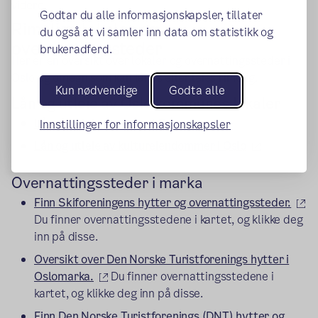
videre.
Godtar du alle informasjonskapsler, tillater
Rimelige lokaler og
du også at vi samler inn data om statistikk og
overnattingssteder
brukeradferd.
Her er en oversikt over lokaler og overnattingssteder i
Oslo og omegn som kan lånes eller leies rimelig.
Kun nødvendige
Godta alle
Lån og utleie av Oslo kommunes lokaler
(ekstern lenke)
Lån og utleie av skoler i Oslo
Innstillinger for informasjonskapsler
(ekstern le
Lån og utleie av kultureiendommer i Oslo
Overnattingssteder i marka
(e
Finn Skiforeningens hytter og overnattingssteder.
Du finner overnattingsstedene i kartet, og klikke deg
inn på disse.
Oversikt over Den Norske Turistforenings hytter i
(ekstern lenke)
Oslomarka.
Du finner overnattingsstedene i
kartet, og klikke deg inn på disse.
Finn Den Norske Turistforenings (DNT) hytter og