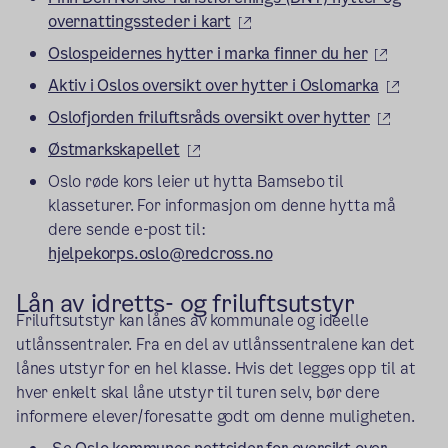
(ekstern lenke)
overnattingssteder i kart
(ekstern
Oslospeidernes hytter i marka finner du her
(ekste
Aktiv i Oslos oversikt over hytter i Oslomarka
(ekstern
Oslofjorden friluftsråds oversikt over hytter
(ekstern lenke)
Østmarkskapellet
Oslo røde kors leier ut hytta Bamsebo til
klasseturer. For informasjon om denne hytta må
dere sende e-post til:
hjelpekorps.oslo@redcross.no
Lån av
idretts- og
friluftsutstyr
Friluftsutstyr kan lånes av kommunale og ideelle
utlånssentraler. Fra en del av utlånssentralene kan det
lånes utstyr for en hel klasse. Hvis det legges opp til at
hver enkelt skal låne utstyr til turen selv, bør dere
informere elever/foresatte godt om denne muligheten.